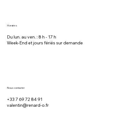
Horaires
Du lun. au ven. : 8 h - 17 h
Week-End et jours fériés sur demande
Nous contacter
+33 7 69 72 84 91
valentin@renard-o.fr