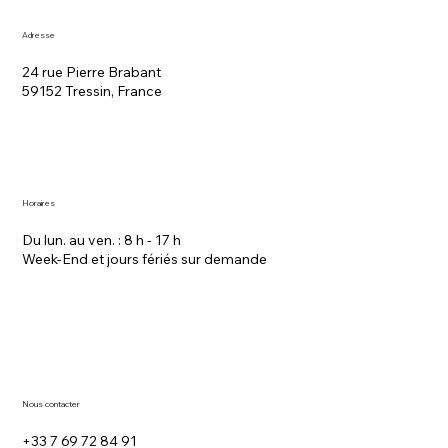
Adresse
24 rue Pierre Brabant
59152 Tressin, France
Horaires
Du lun. au ven. : 8 h - 17 h
Week-End et jours fériés sur demande
Nous contacter
+33 7 69 72 84 91